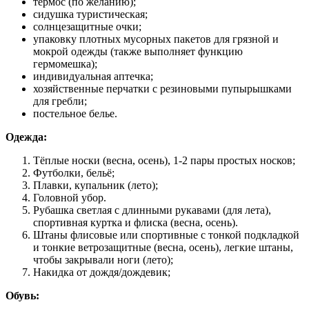
термос (по желанию);
сидушка туристическая;
солнцезащитные очки;
упаковку плотных мусорных пакетов для грязной и
мокрой одежды (также выполняет функцию
гермомешка);
индивидуальная аптечка;
хозяйственные перчатки с резиновыми пупырышками
для гребли;
постельное белье.
Одежда:
Тёплые носки (весна, осень), 1-2 пары простых носков;
Футболки, бельё;
Плавки, купальник (лето);
Головной убор.
Рубашка светлая с длинными рукавами (для лета),
спортивная куртка и флиска (весна, осень).
Штаны флисовые или спортивные с тонкой подкладкой
и тонкие ветрозащитные (весна, осень), легкие штаны,
чтобы закрывали ноги (лето);
Накидка от дождя/дождевик;
Обувь: