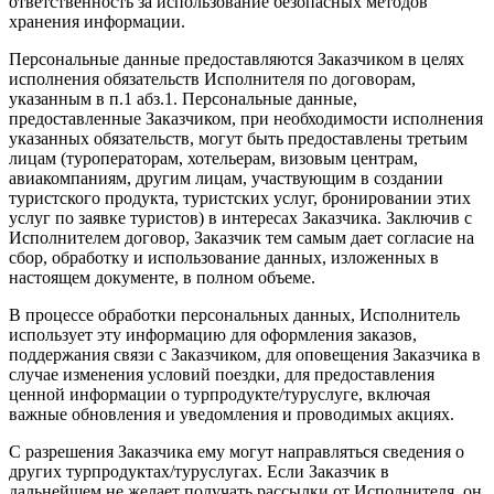
ответственность за использование безопасных методов
хранения информации.
Персональные данные предоставляются Заказчиком в целях
исполнения обязательств Исполнителя по договорам,
указанным в п.1 абз.1. Персональные данные,
предоставленные Заказчиком, при необходимости исполнения
указанных обязательств, могут быть предоставлены третьим
лицам (туроператорам, хотельерам, визовым центрам,
авиакомпаниям, другим лицам, участвующим в создании
туристского продукта, туристских услуг, бронировании этих
услуг по заявке туристов) в интересах Заказчика. Заключив с
Исполнителем договор, Заказчик тем самым дает согласие на
сбор, обработку и использование данных, изложенных в
настоящем документе, в полном объеме.
В процессе обработки персональных данных, Исполнитель
использует эту информацию для оформления заказов,
поддержания связи с Заказчиком, для оповещения Заказчика в
случае изменения условий поездки, для предоставления
ценной информации о турпродукте/туруслуге, включая
важные обновления и уведомления и проводимых акциях.
С разрешения Заказчика ему могут направляться сведения о
других турпродуктах/туруслугах. Если Заказчик в
дальнейшем не желает получать рассылки от Исполнителя, он