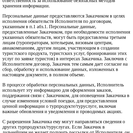
ответственность за использование безопасных методов
хранения информации.
Персональные данные предоставляются Заказчиком в целях
исполнения обязательств Исполнителя по договорам,
указанным в п.1 абз.1. Персональные данные,
предоставленные Заказчиком, при необходимости исполнения
указанных обязательств, могут быть предоставлены третьим
лицам (туроператорам, хотельерам, визовым центрам,
авиакомпаниям, другим лицам, участвующим в создании
туристского продукта, туристских услуг, бронировании этих
услуг по заявке туристов) в интересах Заказчика. Заключив с
Исполнителем договор, Заказчик тем самым дает согласие на
сбор, обработку и использование данных, изложенных в
настоящем документе, в полном объеме.
В процессе обработки персональных данных, Исполнитель
использует эту информацию для оформления заказов,
поддержания связи с Заказчиком, для оповещения Заказчика в
случае изменения условий поездки, для предоставления
ценной информации о турпродукте/туруслуге, включая
важные обновления и уведомления и проводимых акциях.
С разрешения Заказчика ему могут направляться сведения о
других турпродуктах/туруслугах. Если Заказчик в
дальнейшем не желает получать рассылки от Исполнителя, он