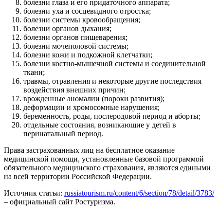
болезни глаза и его придаточного аппарата;
болезни уха и сосцевидного отростка;
болезни системы кровообращения;
болезни органов дыхания;
болезни органов пищеварения;
болезни мочеполовой системы;
болезни кожи и подкожной клетчатки;
болезни костно-мышечной системы и соединительной
ткани;
травмы, отравления и некоторые другие последствия
воздействия внешних причин;
врожденные аномалии (пороки развития);
деформации и хромосомные нарушения;
беременность, роды, послеродовой период и аборты;
отдельные состояния, возникающие у детей в
перинатальный период.
Права застрахованных лиц на бесплатное оказание
медицинской помощи, установленные базовой программой
обязательного медицинского страхования, являются едиными
на всей территории Российской Федерации.
Источник статьи:
russiatourism.ru/content/6/section/78/detail/3783/
– официальный сайт Ростуризма.