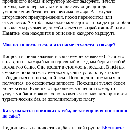
проливного дождя инструктор может задержать начало
похода, как в первый, так и в последующие дни до
установления безопасного режима похода. А в случае
штормового предупреждения, поход переносится или
отменяется. А чтобы вам было комфортно в походе при любой
погоде, мы рекомендуем собираться по разработанной нами
Памятке, она находится в описании каждого маршрута.
Можно ли помыться, и что насчет туалета в походе?
Вопрос гигиены важный и мы о нем не забываем! Если это
сплав, то на каждый многодневный выезд мы берем с собой
походную баню. Она входит в стоимость поездки. В ней вы
сможете попариться с вениками, снять усталость, а после
взбодриться в прохладной реке. Полноценно помыться не
получится, но освежиться запросто. Походный туалет берем,
но не всегда. Если вы отправляетесь в пеший поход, то
услугами бани можно воспользоваться только на территории
туристических баз, за дополнительную плату.
Как узнавать о новинках клуба, не заглядывая постоянно
на сайт?
Подпишитесь на новости клуба в нашей группе
ВКонтакте
.