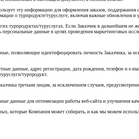
льзует эту информацию для оформления заказов, поддержания св
рмации о турпродукте/туруслуге, включая важные обновления и
угих турпродуктах/туруслугах. Если Заказчик в дальнейшем не ж
ь персональные данные в целях проведения маркетинговых иссл
нные, позволяющие идентифицировать личность Заказчика, за 
ные данные, адрес регистрации, дата рождения, телефон и e-mai
туруслуги/турпродукт.
аказчика третьим лицам, за исключением случаев, предусмотре
ные данные для оптимизации работы веб-сайта и улучшения кач
ых, которые Компания может собирать, и как мы можем исполь