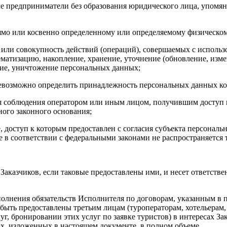
е предприниматели без образования юридического лица, упомян
мо или косвенно определенному или определяемому физическом
или совокупность действий (операций), совершаемых с использо
ематизацию, накопление, хранение, уточнение (обновление, измен
ение, уничтожение персональных данных;
невозможно определить принадлежность персональных данных ко
 соблюдения оператором или иным лицом, получившим доступ к
ного законного основания;
доступ к которым предоставлен с согласия субъекта персональ
 в соответствии с федеральными законами не распространяется
аказчиков, если таковые предоставлены ими, и несет ответстве
олнения обязательств Исполнителя по договорам, указанным в п
 быть предоставлены третьим лицам (туроператорам, хотельерам
г, бронировании этих услуг по заявке туристов) в интересах За
ых, изложенных в настоящем документе, в полном объеме.