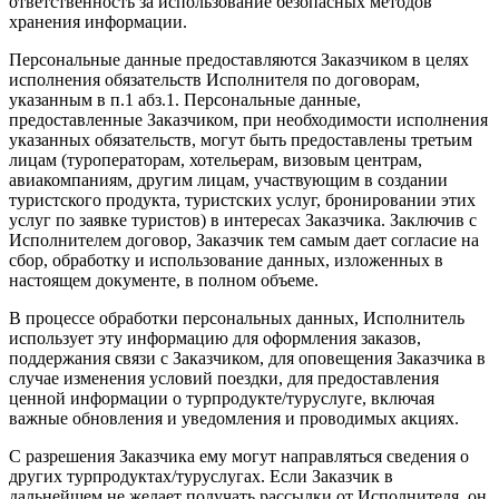
ответственность за использование безопасных методов
хранения информации.
Персональные данные предоставляются Заказчиком в целях
исполнения обязательств Исполнителя по договорам,
указанным в п.1 абз.1. Персональные данные,
предоставленные Заказчиком, при необходимости исполнения
указанных обязательств, могут быть предоставлены третьим
лицам (туроператорам, хотельерам, визовым центрам,
авиакомпаниям, другим лицам, участвующим в создании
туристского продукта, туристских услуг, бронировании этих
услуг по заявке туристов) в интересах Заказчика. Заключив с
Исполнителем договор, Заказчик тем самым дает согласие на
сбор, обработку и использование данных, изложенных в
настоящем документе, в полном объеме.
В процессе обработки персональных данных, Исполнитель
использует эту информацию для оформления заказов,
поддержания связи с Заказчиком, для оповещения Заказчика в
случае изменения условий поездки, для предоставления
ценной информации о турпродукте/туруслуге, включая
важные обновления и уведомления и проводимых акциях.
С разрешения Заказчика ему могут направляться сведения о
других турпродуктах/туруслугах. Если Заказчик в
дальнейшем не желает получать рассылки от Исполнителя, он