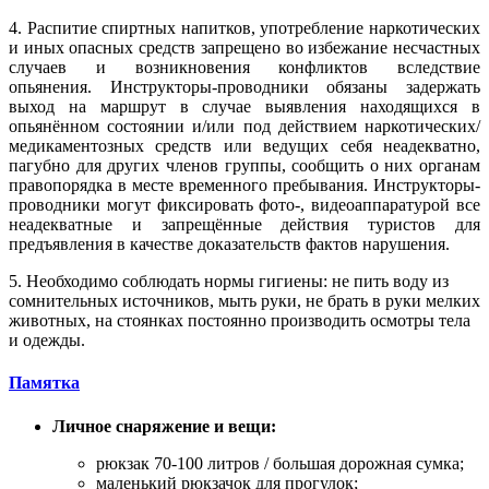
4. Распитие спиртных напитков, употребление наркотических
и иных опасных средств запрещено во избежание несчастных
случаев и возникновения конфликтов вследствие
опьянения. Инструкторы-проводники обязаны задержать
выход на маршрут в случае выявления находящихся в
опьянённом состоянии и/или под действием наркотических/
медикаментозных средств или ведущих себя неадекватно,
пагубно для других членов группы, сообщить о них органам
правопорядка в месте временного пребывания. Инструкторы-
проводники могут фиксировать фото-, видеоаппаратурой все
неадекватные и запрещённые действия туристов для
предъявления в качестве доказательств фактов нарушения.
5. Необходимо соблюдать нормы гигиены: не пить воду из
сомнительных источников, мыть руки, не брать в руки мелких
животных, на стоянках постоянно производить осмотры тела
и одежды.
Памятка
Личное снаряжение и вещи:
рюкзак 70-100 литров / большая дорожная сумка;
маленький рюкзачок для прогулок;