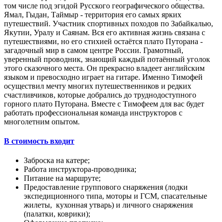
том числе под эгидой Русского географического общества.
Ямал, Гыдан, Таймыр - территория его самых ярких
путешествий. Участник спортивных походов по Забайкалью,
Якутии, Уралу и Саянам. Вся его активная жизнь связана с
путешествиями, но его стихией остаётся плато Путорана -
загадочный мир в самом центре России. Грамотный,
уверенный проводник, знающий каждый потаённый уголок
этого сказочного места. Он прекрасно владеет английским
языком и превосходно играет на гитаре. Именно Тимофей
осуществил мечту многих путешественников и редких
счастливчиков, которые добрались до труднодоступного
горного плато Путорана. Вместе с Тимофеем для вас будет
работать профессиональная команда инструкторов с
многолетним опытом.
В стоимость входит
Заброска на катере;
Работа инструктора-проводника;
Питание на маршруте;
Предоставление группового снаряжения (лодки
экспедиционного типа, моторы и ГСМ, спасательные
жилеты, кухонная утварь) и личного снаряжения
(палатки, коврики);