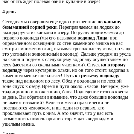
нас опять ждет полевая баня и купание в озере!
4 день
Сегодня мы совершим еще одно путешествие
по каньону
безымянной горной реки
. Переправляемся на лодках до
выхода ручья из каньона к озеру. По руслу поднимаемся до
первого водопада (мы его называем
водопад Лица
: при
определенном освещении со стен каменного мешка на вас
смотрит множество лиц, вызывая тревожные чувства, но чаще
это уютный и живописный водопад). Дальше уходим из русла
на склон и подъем к следующему водопаду осуществляем по
лесу (местами со скальными участками). Спуск
ко второму
водопаду
через кустарник ольхи, но он того стоит: водопад в
каменном мешке впечатляет! Путь
к третьему водопаду
также над каньоном по лесу. Обед у водопада и по лесной
зоне спуск к озеру. Время в пути около 5 часов. Вечером, уже
традиционно и по желанию, баня. Подведение итогов квеста
за день. Вы обратили внимание, что даже большие водопады
не имеют названий? Ведь эти места практически не
посещаются человеком, и вы одни из первых, кто
прокладывает путь к ним. А это значит, что у вас есть
возможность помочь организаторам дать водопадам и
ущельям имена.