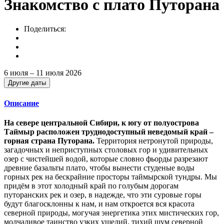
Знакомство с плато Путорана
Поделиться:
6 июля – 11 июля 2026
Другие даты
Описание
На севере центральной Сибири, к югу от полуострова
Таймыр расположен труднодоступный неведомый край –
горная страна Путорана.
Территория нетронутой природы,
загадочных и неприступных столовых гор и удивительных
озер с чистейшей водой, которые словно фьорды разрезают
древние базальты плато, чтобы вынести студеные воды
горных рек на бескрайние просторы таймырской тундры. Мы
придём в этот холодный край по голубым дорогам
путоранских рек и озер, в надежде, что эти суровые горы
будут благосклонны к нам, и нам откроется вся красота
северной природы, могучая энергетика этих мистических гор,
молчаливое таинство узких ущелий, тихий шум северной