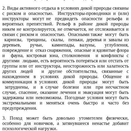
2. Виды активного отдыха в условиях дикой природы связаны
с риском и опасностью. Инструкторы-проводники и (или)
инструкторы могут не предвидеть опасности рельефа и
вероятных препятствий. Рельеф в районе дикой природы
никем не контролируется, не отмечается, не отслеживается и
связан с риском и опасностью. Опасными также могут быть
карнизы, трещины, скалы, пеньки, деревья и завалы из
деревьев, ручьи, камнепады, валуны, углубления,
повреждение и отказ снаряжения, опасные и ядовитые флора
и фауна, костровая зона, столкновения и конфликты с
другими людьми, есть вероятность потеряться или отстать от
группы или от инструктора, неосторожность или халатность
других людей и другие обстоятельства, связанные с
нахождением в условиях дикой природы.
Общение и
коммуникация в условиях дикой природы могут быть
затруднены, и в случае болезни или при несчастном
случае, спасение, оказание лечения и эвакуация могут быть
задержаны или невозможны. Погодные условия могут быть
экстремальными и меняться очень быстро и часто без
предупреждения.
3. Поход может быть довольно утомителен физически,
особенно для новичков, а затянувшееся ненастье добавит
психологической нагрузки.