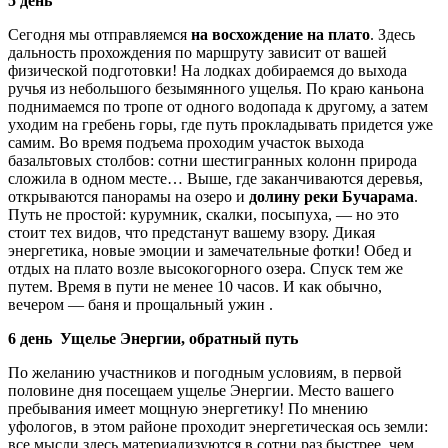
5 день
Сегодня мы отправляемся
на восхождение на плато
. Здесь
дальность прохождения по маршруту зависит от вашей
физической подготовки! На лодках добираемся до выхода
ручья из небольшого безымянного ущелья. По краю каньона
поднимаемся по тропе от одного водопада к другому, а затем
уходим на гребень горы, где путь прокладывать придется уже
самим. Во время подъема проходим участок выхода
базальтовых столбов: сотни шестигранных колонн природа
сложила в одном месте… Выше, где заканчиваются деревья,
открываются панорамы на озеро и
долину реки Бучарама
.
Путь не простой: курумник, скалки, посыпуха, — но это
стоит тех видов, что предстанут вашему взору. Дикая
энергетика, новые эмоции и замечательные фотки! Обед и
отдых на плато возле высокогорного озера. Спуск тем же
путем. Время в пути не менее 10 часов. И как обычно,
вечером — баня и прощальный ужин .
6 день Ущелье Энергии, обратный путь
По желанию участников и погодным условиям, в первой
половине дня посещаем ущелье Энергии. Место вашего
пребывания имеет мощную энергетику! По мнению
уфологов, в этом районе проходит энергетическая ось земли:
все мысли здесь материализуются в сотни раз быстрее, чем