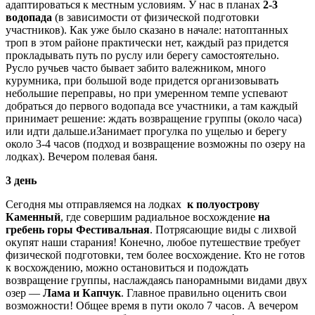
адаптироваться к местным условиям. У нас в планах
2-3
водопада
(в зависимости от физической подготовки
участников). Как уже было сказано в начале: натоптанных
троп в этом районе практически нет, каждый раз придется
прокладывать путь по руслу или берегу самостоятельно.
Русло ручьев часто бывает забито валежником, много
курумника, при большой воде придется организовывать
небольшие переправы, но при умеренном темпе успевают
добраться до первого водопада все участники, а там каждый
принимает решение: ждать возвращение группы (около часа)
или идти дальше.иЗанимает прогулка по ущелью и берегу
около 3-4 часов (подход и возвращение возможны по озеру на
лодках). Вечером полевая баня.
3 день
Сегодня мы отправляемся на лодках
к полуострову
Каменный
, где совершим радиальное восхождение
на
гребень горы Фестивальная
. Потрясающие виды с лихвой
окупят наши старания! Конечно, любое путешествие требует
физической подготовки, тем более восхождение. Кто не готов
к восхождению, можно остановиться и подождать
возвращение группы, наслаждаясь панорамными видами двух
озер —
Лама и Капчук
. Главное правильно оценить свои
возможности! Общее время в пути около 7 часов. А вечером