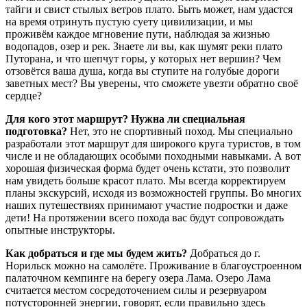
тайги и свист стылых ветров плато. Быть может, нам удастся
на время отринуть пустую суету цивилизации, и мы
проживём каждое мгновение пути, наблюдая за жизнью
водопадов, озер и рек. Знаете ли вы, как шумят реки плато
Путорана, и что шепчут горы, у которых нет вершин? Чем
отзовётся ваша душа, когда вы ступите на голубые дороги
заветных мест? Вы уверены, что сможете увезти обратно своё
сердце?
Для кого этот маршрут? Нужна ли специальная
подготовка?
Нет, это не спортивный поход. Мы специально
разработали этот маршрут для широкого круга туристов, в том
числе и не обладающих особыми походными навыками. А вот
хорошая физическая форма будет очень кстати, это позволит
нам увидеть больше красот плато. Мы всегда корректируем
планы экскурсий, исходя из возможностей группы. Во многих
наших путешествиях принимают участие подростки и даже
дети! На протяжении всего похода вас будут сопровождать
опытные инструкторы.
Как добраться и где мы будем жить?
Добраться до г.
Норильск можно на самолёте. Проживание в благоустроенном
палаточном кемпинге на берегу озера Лама. Озеро Лама
считается местом сосредоточением силы и резервуаром
потусторонней энергии, говорят, если правильно здесь