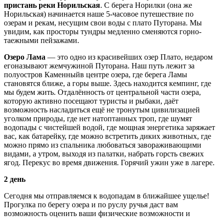
пристань реки Норильская
. С берега Норилки (она же
Норильская) начинается наше 5-часовое путешествие по
озерам и рекам, несущим свои воды с плато Путорана. Мы
увидим, как просторы тундры медленно сменяются горно-
таежными пейзажами.
Озеро Лама
— это одно из красивейших озер Плато, недаром
егоназывают жемчужиной Путорана. Наш путь лежит за
полуостров Каменныйв центре озера, где берега Ламы
становятся ближе, а горы выше. Здесь находится кемпинг, где
мы будем жить. Отдалённость от центральной части озера,
которую активно посещают туристы и рыбаки, даёт
возможность насладиться ещё не тронутым цивилизацией
уголком природы, где нет натоптанных троп, где шумят
водопады с чистейшей водой, где мощная энергетика заряжает
вас, как батарейку, где можно встретить диких животных, где
можно прямо из спальника любоваться завораживающими
видами, а утром, выходя из палатки, набрать горсть свежих
ягод. Перекус во время движения. Горячий ужин уже в лагере.
2 день
Сегодня мы отправляемся к водопадам в ближайшее ущелье!
Прогулка по берегу озера и по руслу ручья даст вам
возможность оценить ваши физические возможности и