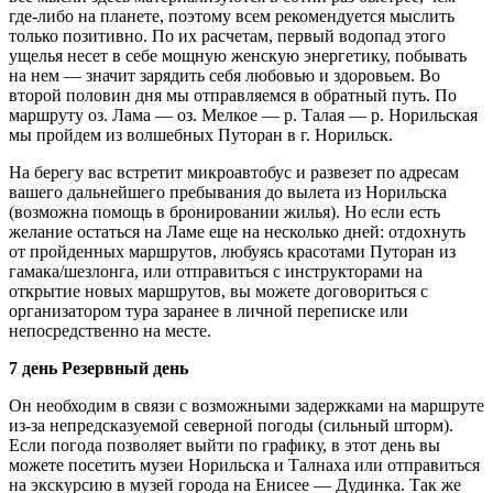
где-либо на планете, поэтому всем рекомендуется мыслить
только позитивно. По их расчетам, первый водопад этого
ущелья несет в себе мощную женскую энергетику, побывать
на нем — значит зарядить себя любовью и здоровьем. Во
второй половин дня мы отправляемся в обратный путь. По
маршруту оз. Лама — оз. Мелкое — р. Талая — р. Норильская
мы пройдем из волшебных Путоран в г. Норильск.
На берегу вас встретит микроавтобус и развезет по адресам
вашего дальнейшего пребывания до вылета из Норильска
(возможна помощь в бронировании жилья). Но если есть
желание остаться на Ламе еще на несколько дней: отдохнуть
от пройденных маршрутов, любуясь красотами Путоран из
гамака/шезлонга, или отправиться с инструкторами на
открытие новых маршрутов, вы можете договориться с
организатором тура заранее в личной переписке или
непосредственно на месте.
7 день Резервный день
Он необходим в связи с возможными задержками на маршруте
из-за непредсказуемой северной погоды (сильный шторм).
Если погода позволяет выйти по графику, в этот день вы
можете посетить музеи Норильска и Талнаха или отправиться
на экскурсию в музей города на Енисее — Дудинка. Так же