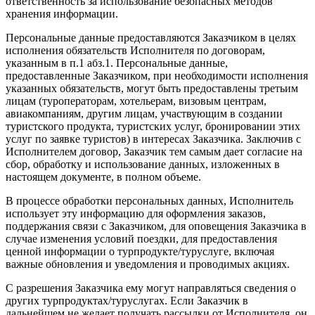
ответственность за использование безопасных методов
хранения информации.
Персональные данные предоставляются Заказчиком в целях
исполнения обязательств Исполнителя по договорам,
указанным в п.1 абз.1. Персональные данные,
предоставленные Заказчиком, при необходимости исполнения
указанных обязательств, могут быть предоставлены третьим
лицам (туроператорам, хотельерам, визовым центрам,
авиакомпаниям, другим лицам, участвующим в создании
туристского продукта, туристских услуг, бронировании этих
услуг по заявке туристов) в интересах Заказчика. Заключив с
Исполнителем договор, Заказчик тем самым дает согласие на
сбор, обработку и использование данных, изложенных в
настоящем документе, в полном объеме.
В процессе обработки персональных данных, Исполнитель
использует эту информацию для оформления заказов,
поддержания связи с Заказчиком, для оповещения Заказчика в
случае изменения условий поездки, для предоставления
ценной информации о турпродукте/туруслуге, включая
важные обновления и уведомления и проводимых акциях.
С разрешения Заказчика ему могут направляться сведения о
других турпродуктах/туруслугах. Если Заказчик в
дальнейшем не желает получать рассылки от Исполнителя, он