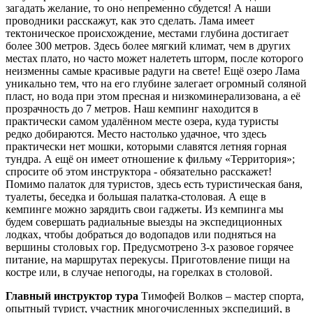
загадать желание, то оно непременно сбудется! А наши
проводники расскажут, как это сделать. Лама имеет
тектоническое происхождение, местами глубина достигает
более 300 метров. Здесь более мягкий климат, чем в других
местах плато, но часто может налететь шторм, после которого
неизменны самые красивые радуги на свете! Ещё озеро Лама
уникально тем, что на его глубине залегает огромный соляной
пласт, но вода при этом пресная и низкоминерализована, а её
прозрачность до 7 метров. Наш кемпинг находится в
практически самом удалённом месте озера, куда туристы
редко добираются. Место настолько удачное, что здесь
практически нет мошки, которыми славятся летняя горная
тундра. А ещё он имеет отношение к фильму «Территория»;
спросите об этом инструктора - обязательно расскажет!
Помимо палаток для туристов, здесь есть туристическая баня,
туалеты, беседка и большая палатка-столовая. А еще в
кемпинге можно зарядить свои гаджеты. Из кемпинга мы
будем совершать радиальные выезды на экспедиционных
лодках, чтобы добраться до водопадов или подняться на
вершины столовых гор. Предусмотрено 3-х разовое горячее
питание, на маршрутах перекусы. Приготовление пищи на
костре или, в случае непогоды, на горелках в столовой.
Главный инструктор тура
Тимофей Волков – мастер спорта,
опытный турист, участник многочисленных экспедиций, в