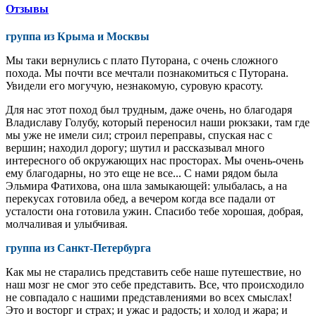
Отзывы
группа из Крыма и Москвы
Мы таки вернулись с плато Путорана, с очень сложного
похода. Мы почти все мечтали познакомиться с Путорана.
Увидели его могучую, незнакомую, суровую красоту.
Для нас этот поход был трудным, даже очень, но благодаря
Владиславу Голубу, который переносил наши рюкзаки, там где
мы уже не имели сил; строил переправы, спуская нас с
вершин; находил дорогу; шутил и рассказывал много
интересного об окружающих нас просторах. Мы очень-очень
ему благодарны, но это еще не все... С нами рядом была
Эльмира Фатихова, она шла замыкающей: улыбалась, а на
перекусах готовила обед, а вечером когда все падали от
усталости она готовила ужин. Спасибо тебе хорошая, добрая,
молчаливая и улыбчивая.
группа из Санкт-Петербурга
Как мы не старались представить себе наше путешествие, но
наш мозг не смог это себе представить. Все, что происходило
не совпадало с нашими представлениями во всех смыслах!
Это и восторг и страх; и ужас и радость; и холод и жара; и