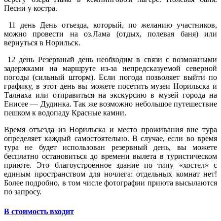
Песни у костра.
11 день
День отъезда, который, по желанию участников,
можно провести на оз.Лама (отдых, полевая баня) или
вернуться в Норильск.
12 день
Резервный день необходим в связи с возможными
задержками на маршруте из-за непредсказуемой северной
погоды (сильный шторм).
Если погода позволяет выйти по
графику, в этот день вы можете посетить музеи Норильска и
Талнаха или отправиться на экскурсию в музей города на
Енисее — Дудинка.
Так же возможно небольшое путешествие
пешком к водопаду Красные камни.
Время отъезда из Норильска и место проживания вне тура
определяет каждый самостоятельно. В случае, если во время
тура не будет использован резервный день, вы можете
бесплатно остановиться до времени вылета в туристическом
приюте. Это благоустроенное здание по типу «хостел» с
единым пространством для ночлега: отдельных комнат нет!
Более подробно, в том числе фотографии приюта высылаются
по запросу.
В стоимость входит