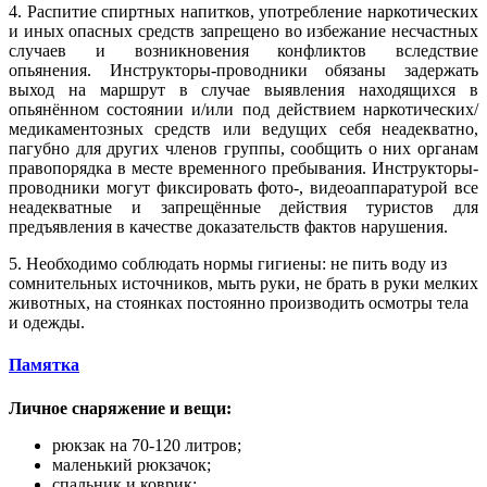
4.
Распитие спиртных напитков, употребление наркотических
и иных опасных средств запрещено во избежание несчастных
случаев и возникновения конфликтов вследствие
опьянения. Инструкторы-проводники обязаны задержать
выход на маршрут в случае выявления находящихся в
опьянённом состоянии и/или под действием наркотических/
медикаментозных средств или ведущих себя неадекватно,
пагубно для других членов группы, сообщить о них органам
правопорядка в месте временного пребывания. Инструкторы-
проводники могут фиксировать фото-, видеоаппаратурой все
неадекватные и запрещённые действия туристов для
предъявления в качестве доказательств фактов нарушения.
5. Необходимо соблюдать нормы гигиены: не пить воду из
сомнительных источников, мыть руки, не брать в руки мелких
животных, на стоянках постоянно производить осмотры тела
и одежды.
Памятка
Личное снаряжение и вещи:
рюкзак на 70-120 литров;
маленький рюкзачок;
спальник и коврик;