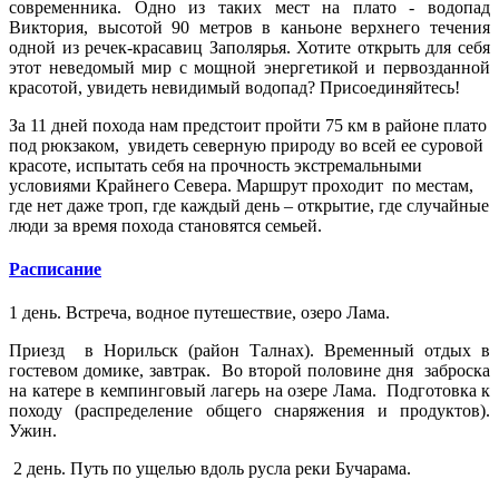
современника. Одно из таких мест на плато - водопад
Виктория, высотой 90 метров в каньоне верхнего течения
одной из речек-красавиц Заполярья. Хотите открыть для себя
этот неведомый мир с мощной энергетикой и первозданной
красотой, увидеть невидимый водопад? Присоединяйтесь!
За 11 дней похода нам предстоит пройти 75 км в районе плато
под рюкзаком, увидеть северную природу во всей ее суровой
красоте, испытать себя на прочность экстремальными
условиями Крайнего Севера. Маршрут проходит по местам,
где нет даже троп, где каждый день – открытие, где случайные
люди за время похода становятся семьей.
Расписание
1 день. Встреча, водное путешествие, озеро Лама.
Приезд в Норильск (район Талнах). Временный отдых в
гостевом домике, завтрак.
Во второй половине дня заброска
на катере в кемпинговый лагерь на озере Лама. Подготовка к
походу (распределение общего снаряжения и продуктов).
Ужин.
2 день. Путь по ущелью вдоль русла реки Бучарама.