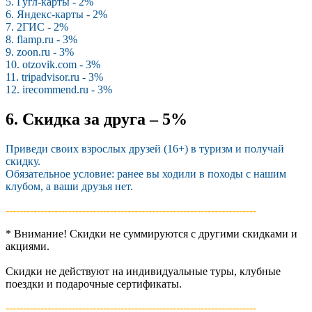
5. Гугл-карты - 2%
6. Яндекс-карты - 2%
7. 2ГИС - 2%
8. flamp.ru - 3%
9. zoon.ru - 3%
10. otzovik.com - 3%
11. tripadvisor.ru - 3%
12. irecommend.ru - 3%
6. Скидка за друга – 5%
Приведи своих взрослых друзей (16+) в туризм и получай
скидку.
Обязательное условие: ранее вы ходили в походы с нашим
клубом, а ваши друзья нет.
------------------------------------------------------------------------­
* Внимание! Скидки не суммируются с другими скидками и
акциями.
Скидки не действуют на индивидуальные туры, клубные
поездки и подарочные сертификаты.
------------------------------------------------------------------------­