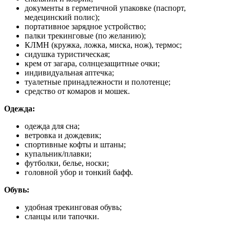
документы в герметичной упаковке (паспорт,
медецинский полис);
портативное зарядное устройство;
палки трекинговые (по желанию);
КЛМН (кружка, ложка, миска, нож), термос;
сидушка туристическая;
крем от загара, солнцезащитные очки;
индивидуальная аптечка;
туалетные принадлежности и полотенце;
средство от комаров и мошек.
Одежда:
одежда для сна;
ветровка и дождевик;
спортивные кофты и штаны;
купальник/плавки;
футболки, белье, носки;
головной убор и тонкий бафф.
Обувь:
удобная трекинговая обувь;
сланцы или тапочки.