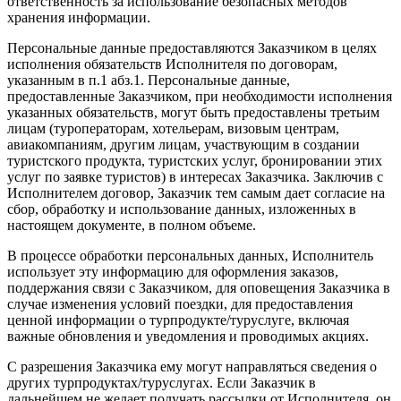
ответственность за использование безопасных методов
хранения информации.
Персональные данные предоставляются Заказчиком в целях
исполнения обязательств Исполнителя по договорам,
указанным в п.1 абз.1. Персональные данные,
предоставленные Заказчиком, при необходимости исполнения
указанных обязательств, могут быть предоставлены третьим
лицам (туроператорам, хотельерам, визовым центрам,
авиакомпаниям, другим лицам, участвующим в создании
туристского продукта, туристских услуг, бронировании этих
услуг по заявке туристов) в интересах Заказчика. Заключив с
Исполнителем договор, Заказчик тем самым дает согласие на
сбор, обработку и использование данных, изложенных в
настоящем документе, в полном объеме.
В процессе обработки персональных данных, Исполнитель
использует эту информацию для оформления заказов,
поддержания связи с Заказчиком, для оповещения Заказчика в
случае изменения условий поездки, для предоставления
ценной информации о турпродукте/туруслуге, включая
важные обновления и уведомления и проводимых акциях.
С разрешения Заказчика ему могут направляться сведения о
других турпродуктах/туруслугах. Если Заказчик в
дальнейшем не желает получать рассылки от Исполнителя, он