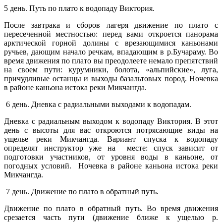
5 день. Путь по плато к водопаду Виктория.
После завтрака и сборов лагеря движение по плато с
пересеченной местностью: перед вами откроется панорама
арктической горной долины с врезающимися каньонами
ручьев, дающим начало речкам, впадающим в р.Бучараму.
Во
время движения по плато вы преодолеете немало препятствий
на своем пути: курумники, болота, «альпийские», луга,
причудливые останцы и выходы базальтовых пород. Ночевка
в районе каньона истока реки Микчангда.
6 день. Дневка с радиальными выходами к водопадам.
Дневка с радиальным выходом к водопаду Виктория. В этот
день с высоты для вас откроются потрясающие виды на
ущелье реки Микчангда.
Вариант спуска к водопаду
определят инструктор уже на месте: спуск зависит от
подготовки участников, от уровня воды в каньоне, от
погодных условий.
Ночевка в районе каньона истока реки
Микчангда.
7 день. Движение по плато в обратный путь.
Движение по плато в обратный путь. Во время движения
срезается часть пути (движение ближе к ущелью р.