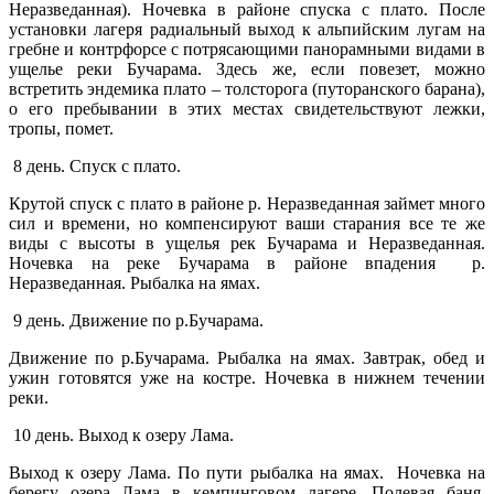
Неразведанная). Ночевка в районе спуска с плато.
После
установки лагеря радиальный выход к альпийским лугам на
гребне и контрфорсе с потрясающими панорамными видами в
ущелье реки Бучарама.
Здесь же, если повезет, можно
встретить эндемика плато – толсторога (путоранского барана),
о его пребывании в этих местах свидетельствуют лежки,
тропы, помет.
8 день. Спуск с плато.
Крутой спуск с плато в районе р. Неразведанная займет много
сил и времени, но компенсируют ваши старания все те же
виды с высоты в ущелья рек Бучарама и Неразведанная.
Ночевка на реке Бучарама в районе впадения р.
Неразведанная. Рыбалка на ямах.
9 день. Движение по р.Бучарама.
Движение по р.Бучарама. Рыбалка на ямах. Завтрак, обед и
ужин готовятся уже на костре. Ночевка в нижнем течении
реки.
10 день. Выход к озеру Лама.
Выход к озеру Лама. По пути рыбалка на ямах.
Ночевка на
берегу озера Лама в кемпинговом лагере. Полевая баня.