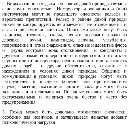
2.
Виды активного отдыха в условиях дикой природы связаны
с риском и опасностью. Инструкторы-проводники и (или)
инструкторы могут не предвидеть опасности рельефа и
вероятных препятствий. Рельеф в районе дикой природы
никем не контролируется, не отмечается, не отслеживается и
связан с риском и опасностью. Опасными также могут быть
карнизы, трещины, скалы, пеньки, деревья и завалы из
деревьев, ручьи, камнепады, валуны, углубления,
повреждение и отказ снаряжения, опасные и ядовитые флора
и фауна, костровая зона, столкновения и конфликты с
другими людьми, есть вероятность потеряться или отстать от
группы или от инструктора, неосторожность или халатность
других людей и другие обстоятельства, связанные с
нахождением в условиях дикой природы.
Общение и
коммуникация в условиях дикой природы могут быть
затруднены, и в случае болезни или при несчастном
случае, спасение, оказание лечения и эвакуация могут быть
задержаны или невозможны. Погодные условия могут быть
экстремальными и меняться очень быстро и часто без
предупреждения.
3.
Поход может быть довольно утомителен физически,
особенно для новичков, а затянувшееся ненастье добавит
психологической нагрузки.