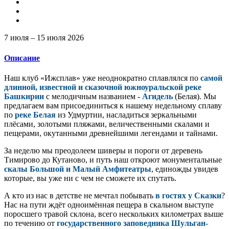
7 июля – 15 июля 2026
Описание
Наш клуб «Ижсплав» уже неоднократно сплавлялся по
самой
длинной, известной и сказочной южноуральской реке
Башкирии
с мелодичным названием -
Агидель
(Белая). Мы
предлагаем вам присоединиться к нашему недельному сплаву
по
реке Белая
из Удмуртии, насладиться зеркальными
плёсами, золотыми пляжами, величественными скалами и
пещерами, окутанными древнейшими легендами и тайнами.
За неделю мы преодолеем шиверы и пороги от деревень
Тимирово до Кутаново, и путь наш откроют монументальные
скалы Большой и Малый Амфитеатры
, единожды увидев
которые, вы уже ни с чем не сможете их спутать.
А кто из нас в детстве не мечтал побывать
в гостях у Сказки
?
Нас на пути ждёт одноимённая пещера в скальном выступе
поросшего травой склона, всего нескольких километрах выше
по течению от
государственного заповедника Шульган-