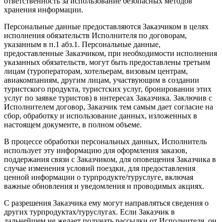
ответственность за использование безопасных методов
хранения информации.
Персональные данные предоставляются Заказчиком в целях
исполнения обязательств Исполнителя по договорам,
указанным в п.1 абз.1. Персональные данные,
предоставленные Заказчиком, при необходимости исполнения
указанных обязательств, могут быть предоставлены третьим
лицам (туроператорам, хотельерам, визовым центрам,
авиакомпаниям, другим лицам, участвующим в создании
туристского продукта, туристских услуг, бронировании этих
услуг по заявке туристов) в интересах Заказчика. Заключив с
Исполнителем договор, Заказчик тем самым дает согласие на
сбор, обработку и использование данных, изложенных в
настоящем документе, в полном объеме.
В процессе обработки персональных данных, Исполнитель
использует эту информацию для оформления заказов,
поддержания связи с Заказчиком, для оповещения Заказчика в
случае изменения условий поездки, для предоставления
ценной информации о турпродукте/туруслуге, включая
важные обновления и уведомления и проводимых акциях.
С разрешения Заказчика ему могут направляться сведения о
других турпродуктах/туруслугах. Если Заказчик в
дальнейшем не желает получать рассылки от Исполнителя, он