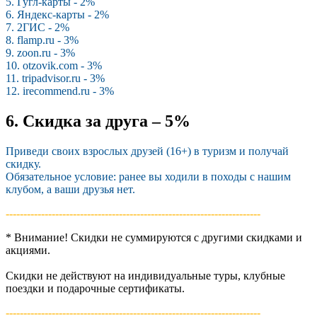
5. Гугл-карты - 2%
6. Яндекс-карты - 2%
7. 2ГИС - 2%
8. flamp.ru - 3%
9. zoon.ru - 3%
10. otzovik.com - 3%
11. tripadvisor.ru - 3%
12. irecommend.ru - 3%
6. Скидка за друга – 5%
Приведи своих взрослых друзей (16+) в туризм и получай
скидку.
Обязательное условие: ранее вы ходили в походы с нашим
клубом, а ваши друзья нет.
------------------------------------------------------------------------­
* Внимание! Скидки не суммируются с другими скидками и
акциями.
Скидки не действуют на индивидуальные туры, клубные
поездки и подарочные сертификаты.
------------------------------------------------------------------------­