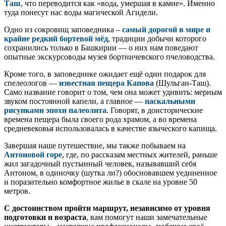
Таш
, что переводится как «вода, умершая в камне». Именно
туда понесут нас воды магической Агидели.
Одно из сокровищ заповедника –
самый дорогой в мире и
крайне редкий бортевой мёд
, традиции добычи которого
сохранились только в Башкирии — о них нам поведают
опытные экскурсоводы музея бортничевского пчеловодства.
Кроме того, в заповеднике ожидает ещё один подарок для
спелеологов —
известная пещера Капова
(Шульган-Таш).
Само название говорит о том, чем она может удивить: мерным
звуком постоянной капели, а главное —
наскальными
рисунками эпохи палеолита
. Говорят, в доисторические
времена пещера была своего рода храмом, а во времена
средневековья использовалась в качестве языческого капища.
Завершая наше путешествие, мы также побываем на
Антоновой горе
, где, по рассказам местных жителей, раньше
жил загадочный пустынный человек, называвший себя
Антоном, в одиночку (шутка ли?) обосновавшем уединенное
и поразительно комфортное жилье в скале на уровне 50
метров.
С достоинством пройти маршрут, независимо от уровня
подготовки и возраста
, вам помогут наши замечательные