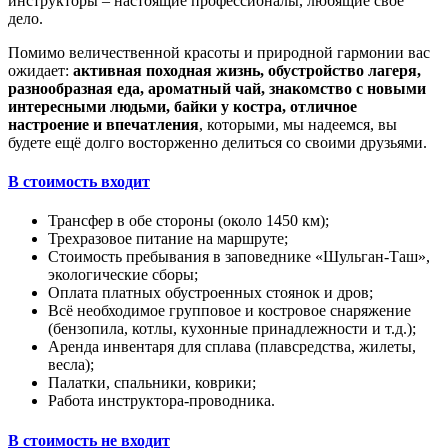
инструкторы – настоящие профессионалы, любящие своё
дело.
Помимо величественной красоты и природной гармонии вас
ожидает:
активная походная жизнь, обустройство лагеря,
разнообразная еда, ароматный чай, знакомство с новыми
интересными людьми, байки у костра, отличное
настроение и впечатления
, которыми, мы надеемся, вы
будете ещё долго восторженно делиться со своими друзьями.
В стоимость входит
Трансфер в обе стороны (около 1450 км);
Трехразовое питание на маршруте;
Стоимость пребывания в заповеднике «Шульган-Таш»,
экологические сборы;
Оплата платных обустроенных стоянок и дров;
Всё необходимое групповое и костровое снаряжение
(бензопила, котлы, кухонные принадлежности и т.д.);
Аренда инвентаря для сплава (плавсредства, жилеты,
весла);
Палатки, спальники, коврики;
Работа инструктора-проводника.
В стоимость не входит