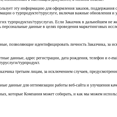
льзует эту информацию для оформления заказов, поддержания св
рмации о турпродукте/туруслуге, включая важные обновления и
угих турпродуктах/туруслугах. Если Заказчик в дальнейшем не ж
ь персональные данные в целях проведения маркетинговых иссл
нные, позволяющие идентифицировать личность Заказчика, за 
ные данные, адрес регистрации, дата рождения, телефон и e-mai
туруслуги/турпродукт.
аказчика третьим лицам, за исключением случаев, предусмотре
ные данные для оптимизации работы веб-сайта и улучшения кач
ых, которые Компания может собирать, и как мы можем исполь