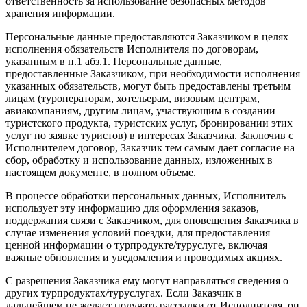
ответственность за использование безопасных методов
хранения информации.
Персональные данные предоставляются Заказчиком в целях
исполнения обязательств Исполнителя по договорам,
указанным в п.1 абз.1. Персональные данные,
предоставленные Заказчиком, при необходимости исполнения
указанных обязательств, могут быть предоставлены третьим
лицам (туроператорам, хотельерам, визовым центрам,
авиакомпаниям, другим лицам, участвующим в создании
туристского продукта, туристских услуг, бронировании этих
услуг по заявке туристов) в интересах Заказчика. Заключив с
Исполнителем договор, Заказчик тем самым дает согласие на
сбор, обработку и использование данных, изложенных в
настоящем документе, в полном объеме.
В процессе обработки персональных данных, Исполнитель
использует эту информацию для оформления заказов,
поддержания связи с Заказчиком, для оповещения Заказчика в
случае изменения условий поездки, для предоставления
ценной информации о турпродукте/туруслуге, включая
важные обновления и уведомления и проводимых акциях.
С разрешения Заказчика ему могут направляться сведения о
других турпродуктах/туруслугах. Если Заказчик в
дальнейшем не желает получать рассылки от Исполнителя, он