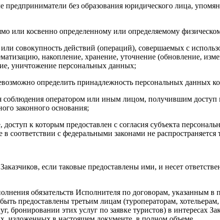
е предприниматели без образования юридического лица, упомян
мо или косвенно определенному или определяемому физическом
или совокупность действий (операций), совершаемых с использо
ематизацию, накопление, хранение, уточнение (обновление, измен
ение, уничтожение персональных данных;
невозможно определить принадлежность персональных данных ко
 соблюдения оператором или иным лицом, получившим доступ к
ного законного основания;
доступ к которым предоставлен с согласия субъекта персональ
 в соответствии с федеральными законами не распространяется
аказчиков, если таковые предоставлены ими, и несет ответстве
олнения обязательств Исполнителя по договорам, указанным в п
 быть предоставлены третьим лицам (туроператорам, хотельерам
г, бронировании этих услуг по заявке туристов) в интересах За
ых, изложенных в настоящем документе, в полном объеме.