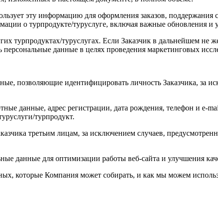
льзует эту информацию для оформления заказов, поддержания св
рмации о турпродукте/туруслуге, включая важные обновления и
угих турпродуктах/туруслугах. Если Заказчик в дальнейшем не ж
ь персональные данные в целях проведения маркетинговых иссл
нные, позволяющие идентифицировать личность Заказчика, за 
ные данные, адрес регистрации, дата рождения, телефон и e-mai
туруслуги/турпродукт.
аказчика третьим лицам, за исключением случаев, предусмотре
ные данные для оптимизации работы веб-сайта и улучшения кач
ых, которые Компания может собирать, и как мы можем исполь