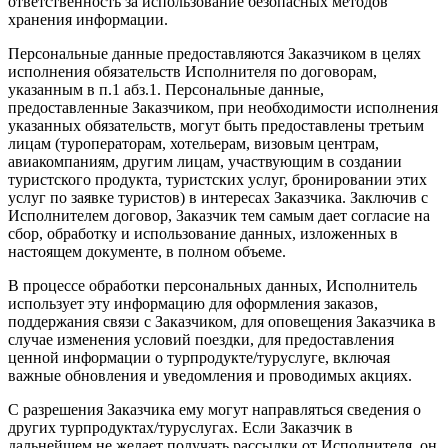
ответственность за использование безопасных методов
хранения информации.
Персональные данные предоставляются Заказчиком в целях
исполнения обязательств Исполнителя по договорам,
указанным в п.1 абз.1. Персональные данные,
предоставленные Заказчиком, при необходимости исполнения
указанных обязательств, могут быть предоставлены третьим
лицам (туроператорам, хотельерам, визовым центрам,
авиакомпаниям, другим лицам, участвующим в создании
туристского продукта, туристских услуг, бронировании этих
услуг по заявке туристов) в интересах Заказчика. Заключив с
Исполнителем договор, Заказчик тем самым дает согласие на
сбор, обработку и использование данных, изложенных в
настоящем документе, в полном объеме.
В процессе обработки персональных данных, Исполнитель
использует эту информацию для оформления заказов,
поддержания связи с Заказчиком, для оповещения Заказчика в
случае изменения условий поездки, для предоставления
ценной информации о турпродукте/туруслуге, включая
важные обновления и уведомления и проводимых акциях.
С разрешения Заказчика ему могут направляться сведения о
других турпродуктах/туруслугах. Если Заказчик в
дальнейшем не желает получать рассылки от Исполнителя, он